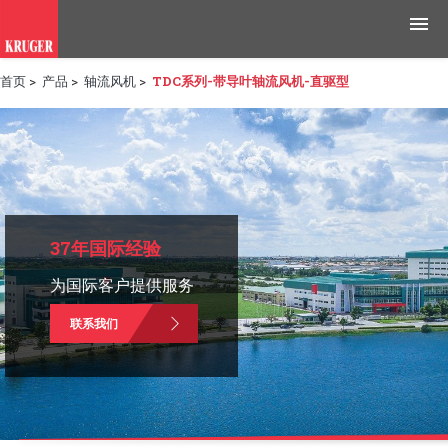
首页
>
产品
>
轴流风机
>
TDC系列-带导叶轴流风机-直驱型
产品
应用领域
工具与资源
新闻媒体
37年国际经验
为国际客户提供服务
为什么选择科禄格
联系我们
招聘
联系我们