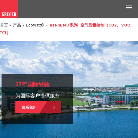
首页
>
产品
>
Ecowatt®
>
AIRSENS 系列- 空气质量控制（CO2、VOC、
产品
RH）
应用领域
工具与资源
新闻媒体
37年国际经验
为什么选择科禄格
为国际客户提供服务
招聘
联系我们
联系我们