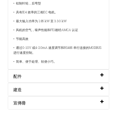
• 铝制叶轮，后弯型
• 具有IE4 效率的三相EC 电机。
• 最大输入功率为 1.85 kW 至 3.30 kW
• 风机的空气，噪声性能和FEI都经AMCA 认证
• 节能高效
• 通过0-10V 或4-20mA 速度调节和RS485 串行连接的MODBUS
进行速度控制。
• 简单、便于处理、轻便小巧。
配件
建造
宣傳冊