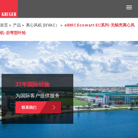
首页
>
产品
>
离心风机 (HVAC）
>
eBNC Ecowatt EC系列-无蜗壳离心风
产品
机-后弯型叶轮
应用领域
工具与资源
新闻媒体
37年国际经验
为什么选择科禄格
为国际客户提供服务
招聘
联系我们
联系我们