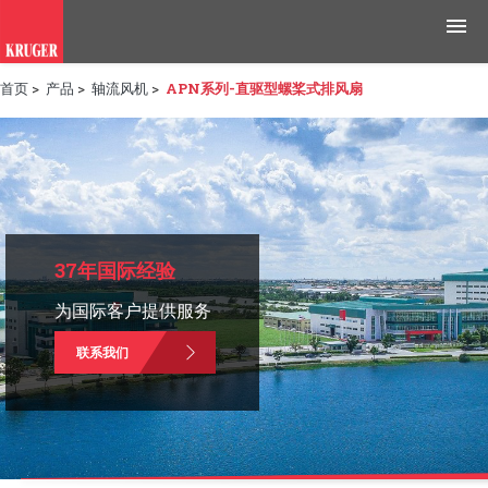
首页
>
产品
>
轴流风机
>
APN系列-直驱型螺桨式排风扇
产品
应用领域
工具与资源
新闻媒体
37年国际经验
为国际客户提供服务
为什么选择科禄格
联系我们
招聘
联系我们