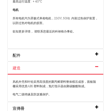
最高运行温度 : + 40°C
电机
所有电机均为罩极式单相电机，230V, 50Hz. 内装过热保护装置，
以防过热对电机的损害。
欲知更多详情， 请联系您最近的科禄格办事处。
配件
建造
风机外壳和叶轮采用高强度的聚丙烯塑料整体模压成形，面板隔
栅采用优质ABS 塑料制成，氖灯指示器由聚碳酸酯制成。
电气二级绝缘及防泼溅保护。
宣傳冊