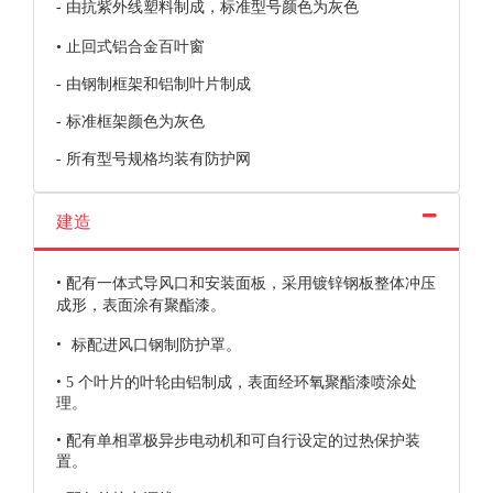
- 由抗紫外线塑料制成，标准型号颜色为灰色
• 止回式铝合金百叶窗
- 由钢制框架和铝制叶片制成
- 标准框架颜色为灰色
- 所有型号规格均装有防护网
建造
•
配有一体式导风口和安装面板，采用镀锌钢板整体冲压
成形，
表面涂有聚酯漆。
•
标配进风口钢制防护罩。
•
5 个叶片的叶轮由铝制成，表面经环氧聚酯漆喷涂处
理。
•
配有单相罩极异步电动机和可自行设定的过热保护装
置。