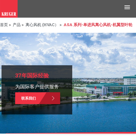
首页
>
产品
>
离心风机 (HVAC）
>
ASA 系列-单进风离心风机-机翼型叶轮
产品
应用领域
工具与资源
新闻媒体
37年国际经验
为国际客户提供服务
为什么选择科禄格
联系我们
招聘
联系我们