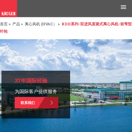
首页
>
产品
>
离心风机 (HVAC）
>
KDD系列-双进风直驱式离心风机-前弯型
产品
叶轮
应用领域
工具与资源
新闻媒体
37年国际经验
为什么选择科禄格
为国际客户提供服务
招聘
联系我们
联系我们