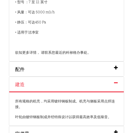
• 型号 ：7 至 12 英寸
• 风量：可达 5000 m3/h
• 静压：可达450 Pa
• 适用于洁净室
欲知更多详情， 请联系您最近的科禄格办事处。
配件
建造
所有规格的机壳，均采用镀锌钢板制成。机壳与侧板采用点焊
连
接。
叶轮由镀锌钢板制成并经特殊设计以获得最高效率及低噪音。