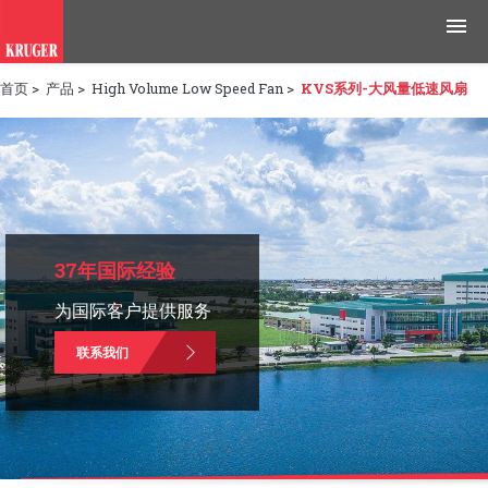
首页
>
产品
>
High Volume Low Speed Fan
>
KVS系列-大风量低速风扇
产品
应用领域
工具与资源
新闻媒体
37年国际经验
为国际客户提供服务
为什么选择科禄格
联系我们
招聘
联系我们