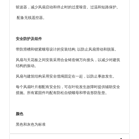
斩波器，减少风扇启动和停止时的过度噪音。过温和短路保护。
配备无线遥控器。
安全防护及组件
带防滑槽和锁紧螺母设计的安装结构, 以防止风扇滑动和脱落。
风扇与天花板之间安装采用合金铸造钢万向接头，以减少对建筑
结构的振动。
风扇与建筑结构采用安全缆绳固定在一起，以防止事故发生。
每个风扇叶片都配有安全扣，可在叶轮发生故障时提供辅助安全
措施。所有紧固件均配有防松自锁螺母和带齿形防坠垫。
颜色
黑色和灰色为标准