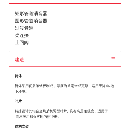
矩形管道消音器
圆形管道消音器
过渡管道
柔连接
止回阀
建造
筒体
筒体采用优质碳钢板制成，厚度为 6 毫米或更厚，适用于隧
道/地
下环境。
叶片
特殊设计的铝合金均质机翼型叶片, 具有高屈服强度，适用于
高压应用和火灾时的热冲击。
结构支架