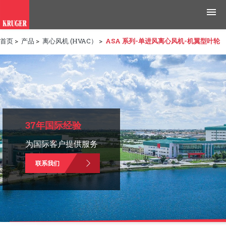
首页
>
产品
>
离心风机 (HVAC）
>
ASA 系列-单进风离心风机-机翼型叶轮
产品
应用领域
工具与资源
新闻媒体
37年国际经验
为国际客户提供服务
为什么选择科禄格
联系我们
招聘
联系我们