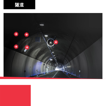
English
Chinese
|
隧道