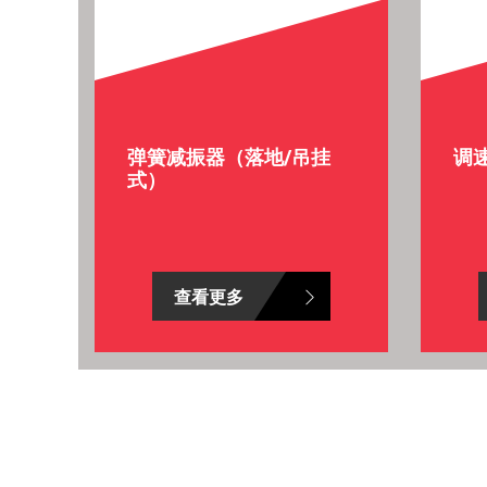
弹簧减振器（落地/吊挂
调
式）
查看更多