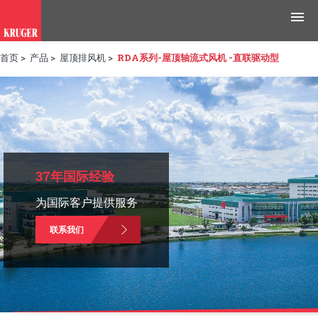
首页
>
产品
>
屋顶排风机
>
RDA系列-屋顶轴流式风机 -直联驱动型
产品
应用领域
工具与资源
新闻媒体
37年国际经验
为国际客户提供服务
为什么选择科禄格
联系我们
招聘
联系我们