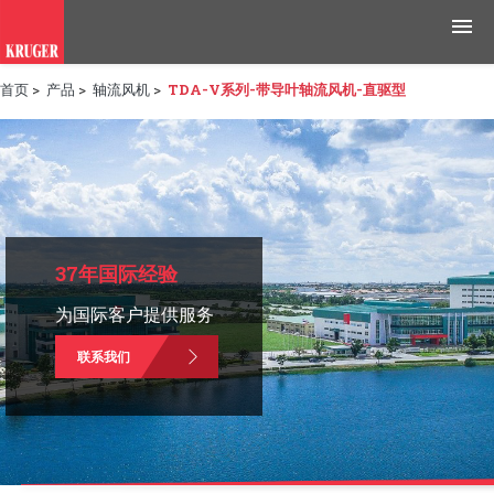
首页
>
产品
>
轴流风机
>
TDA-V系列-带导叶轴流风机-直驱型
产品
应用领域
工具与资源
新闻媒体
37年国际经验
为国际客户提供服务
为什么选择科禄格
联系我们
招聘
联系我们