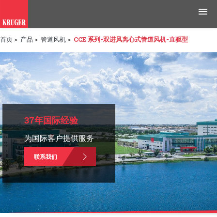
首页
>
产品
>
管道风机
>
CCE 系列-双进风离心式管道风机-直驱型
产品
应用领域
工具与资源
新闻媒体
37年国际经验
为国际客户提供服务
为什么选择科禄格
联系我们
招聘
联系我们