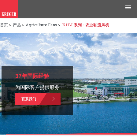
首页
>
产品
>
Agriculture Fans
>
KITJ 系列 - 农业轴流风机
产品
应用领域
工具与资源
新闻媒体
37年国际经验
为国际客户提供服务
为什么选择科禄格
联系我们
招聘
联系我们