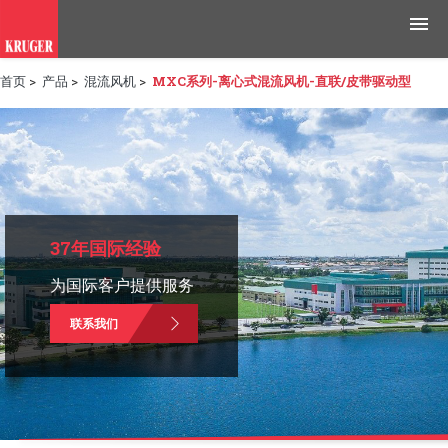
首页
>
产品
>
混流风机
>
MXC系列-离心式混流风机-直联/皮带驱动型
产品
应用领域
工具与资源
新闻媒体
37年国际经验
为国际客户提供服务
为什么选择科禄格
联系我们
招聘
联系我们