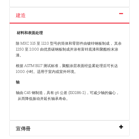
建造
材料和表面处理
除 MXC 315 至 1120 型号的筒体和零部件由镀锌钢板制成， 其余
1250 至 2000 由优质碳钢板制成并涂有富锌底漆和聚酯粉末涂
漆。
根据 ASTM B117 测试标准，聚酯涂层表面经盐雾处理后可长达
1000 小时。适用于室内或室外环境。
轴
轴由 C45 钢制造，具有 g6 公差 (ISO286-2)，可减少轴的偏心，
从而降低振动并延长轴承寿命。
宣傳冊