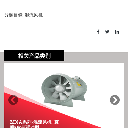
分類目錄 :混流风机
相关产品类别
Previous
Next
MXA系列-混流风机–直
M
联/皮带驱动型
机