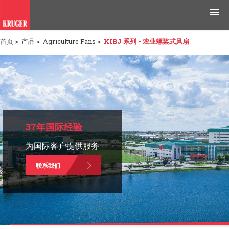
首页
>
产品
>
Agriculture Fans
>
KIBJ 系列 - 农业螺桨式风扇
产品
应用领域
工具与资源
新闻媒体
37年国际经验
为国际客户提供服务
为什么选择科禄格
联系我们
招聘
联系我们