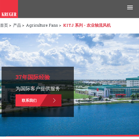
首页
>
产品
>
Agriculture Fans
>
KITJ 系列 - 农业轴流风机
产品
应用领域
工具与资源
新闻媒体
37年国际经验
为国际客户提供服务
为什么选择科禄格
联系我们
招聘
联系我们