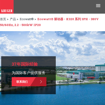
首页
>
产品
>
Ecowatt®
>
Ecowatt® 驱动器 - K320 系列 3PH - 380V
产品
50/60Hz, 2.2 - 500kW IP20
应用领域
工具与资源
新闻媒体
37年国际经验
为什么选择科禄格
为国际客户提供服务
招聘
联系我们
联系我们