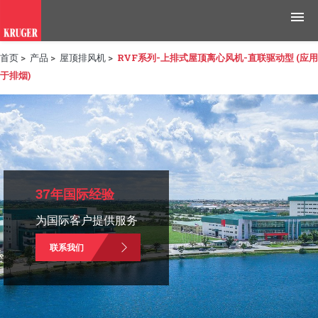
首页
>
产品
>
屋顶排风机
>
RVF系列-上排式屋顶离心风机-直联驱动型 (应用
产品
于排烟)
应用领域
工具与资源
新闻媒体
37年国际经验
为什么选择科禄格
为国际客户提供服务
招聘
联系我们
联系我们