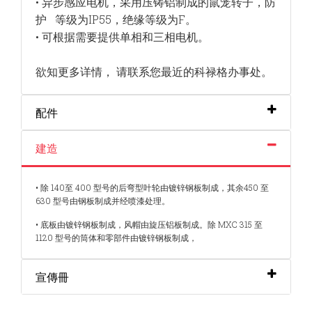
• 异步感应电机，采用压铸铝制成的鼠笼转子，防
护
等级为IP55，绝缘等级为F。
• 可根据需要提供单相和三相电机。
欲知更多详情， 请联系您最近的科禄格办事处。
配件
建造
• 除 140至 400 型号的后弯型叶轮由镀锌钢板制成，其余450 至
630 型号由钢板制成并经喷漆处理。
• 底板由镀锌钢板制成，风帽由旋压铝板制成。除 MXC 315 至
1120 型号的筒体和零部件由镀锌钢板制成，
宣傳冊