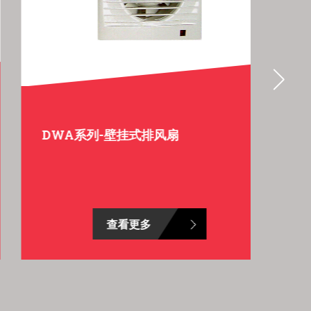
DWA系列-壁挂式排风扇
A
查看更多