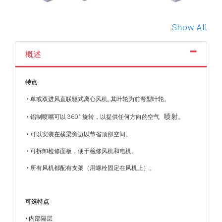
Previous
Show All
概述
特点
• 单或双进风直联驱式离心风机, 其叶轮为前弯型叶轮。
喷射。
• 铝制喷嘴可以 360° 旋转，以提供任何方向的空气
• 可以安装在横梁旁边以节省顶部空间。
• 可拆卸检修面板，便于检修风机和电机。
• 所有风机都配有支架（用螺栓固定在风机上）。
可选特点
• 内部隔层