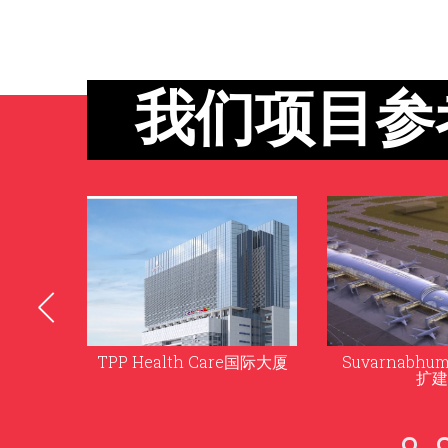
我们项目参
e国际大厦
Suvarnabhumi 机场二期
Bang Sue Gra
扩建