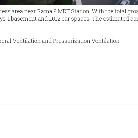
iness area near Rama 9 MRT Station. With the total gros
eys, 1 basement and 1,012 car spaces. The estimated con
eral Ventilation and Pressurization Ventilation