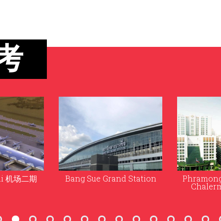
考
nd Station
Phramongkutklao医院的
Bureau of
Chalermprakiat大楼
办