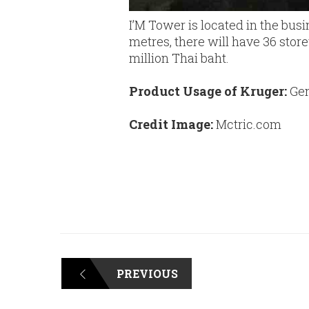
I’M Tower is located in the bus
metres, there will have 36 stor
million Thai baht.
Product Usage of Kruger:
Gen
Credit Image:
Mctric.com
PREVIOUS