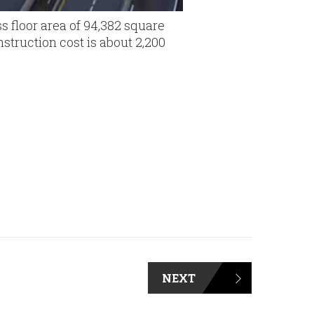
s floor area of 94,382 square
struction cost is about 2,200
NEXT