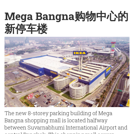
English
Chinese
|
Mega Bangna购物中心的
新停车楼
The new 8-storey parking building of Mega
Bangna shopping mall is located halfway
between Suvarnabhumi International Airport and