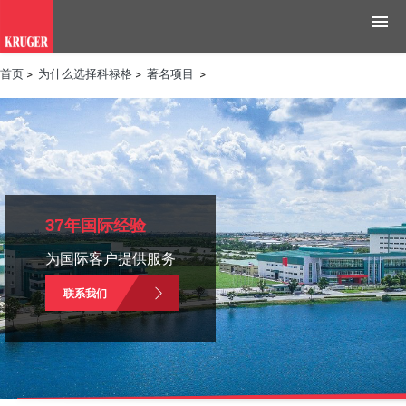
首页
>
为什么选择科禄格
>
著名项目
>
产品
应用领域
工具与资源
新闻媒体
37年国际经验
为国际客户提供服务
为什么选择科禄格
联系我们
招聘
联系我们