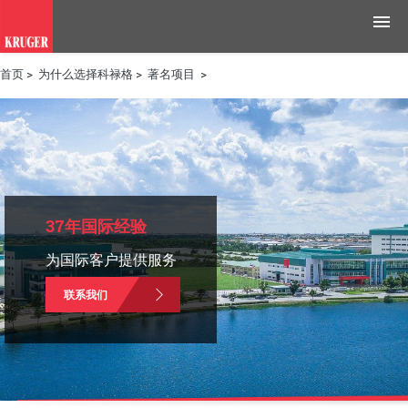
首页
>
为什么选择科禄格
>
著名项目
>
产品
应用领域
工具与资源
新闻媒体
37年国际经验
为国际客户提供服务
为什么选择科禄格
联系我们
招聘
联系我们