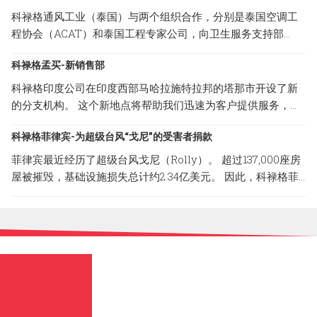
科禄格通风工业（泰国）与两个组织合作，分别是泰国空调工
程协会（ACAT）和泰国工程专家公司，向卫生服务支持部
（HSS）捐赠了10个CABINET FILTER FANS（CFF系列）单
科禄格孟买-新销售部
位。 HSS将把我们的通气产品分发给处于危险区域的当地医
院，以防止COVID-19通过空调系统在医疗团队和患者中传播。
科禄格印度公司在印度西部马哈拉施特拉邦的塔那市开设了新
CFF系列是科禄格公司提供的经过过滤的送风系统，为专门过
的分支机构。 这个新地点将帮助我们迅速为客户提供服务，并
滤细菌和病毒设计使用的高校微粒子（HEPA）过滤器，清除率
确保他们100％的满意。 以下是新销售部的地址； 地址：B-
可达 99.99%。
科禄格菲律宾-为超级台风“戈尼”的受害者捐款
308, Lodha Supremus II, Road No.22, Wagle Estate,Thane
(W) -400 604, Maharashtra, India
菲律宾最近经历了超级台风戈尼（Rolly）。 超过137,000座房
屋被摧毁，基础设施损失总计约2.34亿美元。 因此，科禄格菲
律宾与Carmona市政府合作，捐赠了一些必要的物品，以减轻
台风造成的破坏性影响。 菲律宾科禄格非常荣幸的能参与和帮
助这场灾难的受害者。