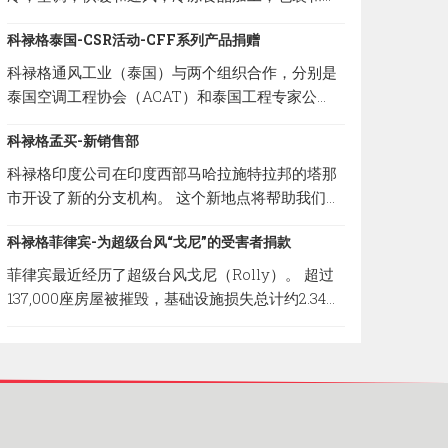
藏领域的重要活动之一。
科禄格泰国-CSR活动-CFF系列产品捐赠
科禄格通风工业（泰国）与两个组织合作，分别是
泰国空调工程协会（ACAT）和泰国工程专家公
司，向卫生服务支持部（HSS）捐赠了10个
科禄格孟买-新销售部
CABINET FILTER FANS（CFF系列）单位。
HSS将把我们的通气产品分发给处于危险区域的当
科禄格印度公司在印度西部马哈拉施特拉邦的塔那
地医院，以防止COVID-19通过空调系统在医疗团
市开设了新的分支机构。 这个新地点将帮助我们迅
队和患者中传播。 CFF系列是科禄格公司提供的经
速为客户提供服务，并确保他们100％的满意。 以
过过滤的送风系统，为专门过滤细菌和病毒设计使
科禄格菲律宾-为超级台风“戈尼”的受害者捐款
下是新销售部的地址； 地址：B-308, Lodha
用的高校微粒子（HEPA）过滤器，清除率可达
Supremus II, Road No.22, Wagle Estate,Thane
菲律宾最近经历了超级台风戈尼（Rolly）。 超过
99.99%。
(W) -400 604, Maharashtra, India
137,000座房屋被摧毁，基础设施损失总计约2.34亿
美元。 因此，科禄格菲律宾与Carmona市政府合
作，捐赠了一些必要的物品，以减轻台风造成的破
坏性影响。 菲律宾科禄格非常荣幸的能参与和帮助
这场灾难的受害者。