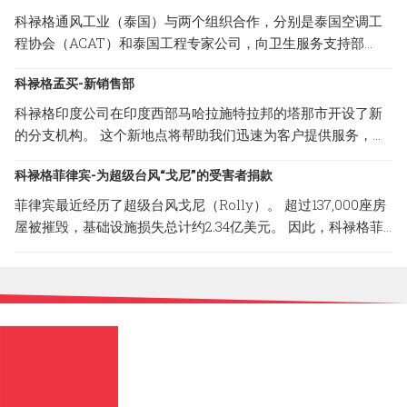
科禄格通风工业（泰国）与两个组织合作，分别是泰国空调工
程协会（ACAT）和泰国工程专家公司，向卫生服务支持部
（HSS）捐赠了10个CABINET FILTER FANS（CFF系列）单
科禄格孟买-新销售部
位。 HSS将把我们的通气产品分发给处于危险区域的当地医
院，以防止COVID-19通过空调系统在医疗团队和患者中传播。
科禄格印度公司在印度西部马哈拉施特拉邦的塔那市开设了新
CFF系列是科禄格公司提供的经过过滤的送风系统，为专门过
的分支机构。 这个新地点将帮助我们迅速为客户提供服务，并
滤细菌和病毒设计使用的高校微粒子（HEPA）过滤器，清除率
确保他们100％的满意。 以下是新销售部的地址； 地址：B-
可达 99.99%。
科禄格菲律宾-为超级台风“戈尼”的受害者捐款
308, Lodha Supremus II, Road No.22, Wagle Estate,Thane
(W) -400 604, Maharashtra, India
菲律宾最近经历了超级台风戈尼（Rolly）。 超过137,000座房
屋被摧毁，基础设施损失总计约2.34亿美元。 因此，科禄格菲
律宾与Carmona市政府合作，捐赠了一些必要的物品，以减轻
台风造成的破坏性影响。 菲律宾科禄格非常荣幸的能参与和帮
助这场灾难的受害者。