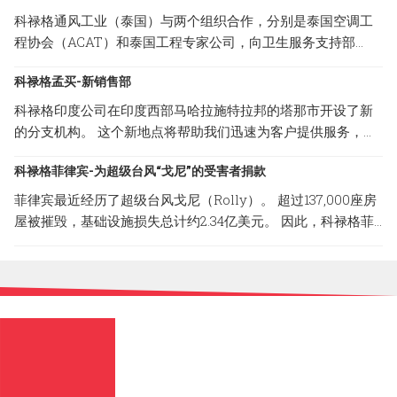
科禄格通风工业（泰国）与两个组织合作，分别是泰国空调工
程协会（ACAT）和泰国工程专家公司，向卫生服务支持部
（HSS）捐赠了10个CABINET FILTER FANS（CFF系列）单
科禄格孟买-新销售部
位。 HSS将把我们的通气产品分发给处于危险区域的当地医
院，以防止COVID-19通过空调系统在医疗团队和患者中传播。
科禄格印度公司在印度西部马哈拉施特拉邦的塔那市开设了新
CFF系列是科禄格公司提供的经过过滤的送风系统，为专门过
的分支机构。 这个新地点将帮助我们迅速为客户提供服务，并
滤细菌和病毒设计使用的高校微粒子（HEPA）过滤器，清除率
确保他们100％的满意。 以下是新销售部的地址； 地址：B-
可达 99.99%。
科禄格菲律宾-为超级台风“戈尼”的受害者捐款
308, Lodha Supremus II, Road No.22, Wagle Estate,Thane
(W) -400 604, Maharashtra, India
菲律宾最近经历了超级台风戈尼（Rolly）。 超过137,000座房
屋被摧毁，基础设施损失总计约2.34亿美元。 因此，科禄格菲
律宾与Carmona市政府合作，捐赠了一些必要的物品，以减轻
台风造成的破坏性影响。 菲律宾科禄格非常荣幸的能参与和帮
助这场灾难的受害者。