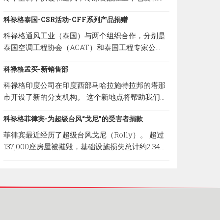
藏领域的重要活动之一。
科禄格泰国-CSR活动-CFF系列产品捐赠
科禄格通风工业（泰国）与两个组织合作，分别是
泰国空调工程协会（ACAT）和泰国工程专家公
司，向卫生服务支持部（HSS）捐赠了10个
科禄格孟买-新销售部
CABINET FILTER FANS（CFF系列）单位。
HSS将把我们的通气产品分发给处于危险区域的当
科禄格印度公司在印度西部马哈拉施特拉邦的塔那
地医院，以防止COVID-19通过空调系统在医疗团
市开设了新的分支机构。 这个新地点将帮助我们迅
队和患者中传播。 CFF系列是科禄格公司提供的经
速为客户提供服务，并确保他们100％的满意。 以
过过滤的送风系统，为专门过滤细菌和病毒设计使
科禄格菲律宾-为超级台风“戈尼”的受害者捐款
下是新销售部的地址； 地址：B-308, Lodha
用的高校微粒子（HEPA）过滤器，清除率可达
Supremus II, Road No.22, Wagle Estate,Thane
菲律宾最近经历了超级台风戈尼（Rolly）。 超过
99.99%。
(W) -400 604, Maharashtra, India
137,000座房屋被摧毁，基础设施损失总计约2.34亿
美元。 因此，科禄格菲律宾与Carmona市政府合
作，捐赠了一些必要的物品，以减轻台风造成的破
坏性影响。 菲律宾科禄格非常荣幸的能参与和帮助
这场灾难的受害者。