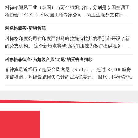
科禄格通风工业（泰国）与两个组织合作，分别是泰国空调工
程协会（ACAT）和泰国工程专家公司，向卫生服务支持部
（HSS）捐赠了10个CABINET FILTER FANS（CFF系列）单
科禄格孟买-新销售部
位。 HSS将把我们的通气产品分发给处于危险区域的当地医
院，以防止COVID-19通过空调系统在医疗团队和患者中传播。
科禄格印度公司在印度西部马哈拉施特拉邦的塔那市开设了新
CFF系列是科禄格公司提供的经过过滤的送风系统，为专门过
的分支机构。 这个新地点将帮助我们迅速为客户提供服务，并
滤细菌和病毒设计使用的高校微粒子（HEPA）过滤器，清除率
确保他们100％的满意。 以下是新销售部的地址； 地址：B-
可达 99.99%。
科禄格菲律宾-为超级台风“戈尼”的受害者捐款
308, Lodha Supremus II, Road No.22, Wagle Estate,Thane
(W) -400 604, Maharashtra, India
菲律宾最近经历了超级台风戈尼（Rolly）。 超过137,000座房
屋被摧毁，基础设施损失总计约2.34亿美元。 因此，科禄格菲
律宾与Carmona市政府合作，捐赠了一些必要的物品，以减轻
台风造成的破坏性影响。 菲律宾科禄格非常荣幸的能参与和帮
助这场灾难的受害者。