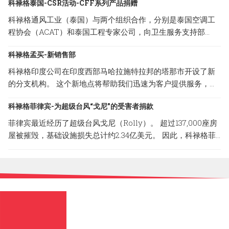
科禄格泰国-CSR活动-CFF系列产品捐赠
科禄格通风工业（泰国）与两个组织合作，分别是泰国空调工
程协会（ACAT）和泰国工程专家公司，向卫生服务支持部
（HSS）捐赠了10个CABINET FILTER FANS（CFF系列）单
科禄格孟买-新销售部
位。 HSS将把我们的通气产品分发给处于危险区域的当地医
院，以防止COVID-19通过空调系统在医疗团队和患者中传播。
科禄格印度公司在印度西部马哈拉施特拉邦的塔那市开设了新
CFF系列是科禄格公司提供的经过过滤的送风系统，为专门过
的分支机构。 这个新地点将帮助我们迅速为客户提供服务，并
滤细菌和病毒设计使用的高校微粒子（HEPA）过滤器，清除率
确保他们100％的满意。 以下是新销售部的地址； 地址：B-
可达 99.99%。
科禄格菲律宾-为超级台风“戈尼”的受害者捐款
308, Lodha Supremus II, Road No.22, Wagle Estate,Thane
(W) -400 604, Maharashtra, India
菲律宾最近经历了超级台风戈尼（Rolly）。 超过137,000座房
屋被摧毁，基础设施损失总计约2.34亿美元。 因此，科禄格菲
律宾与Carmona市政府合作，捐赠了一些必要的物品，以减轻
台风造成的破坏性影响。 菲律宾科禄格非常荣幸的能参与和帮
助这场灾难的受害者。