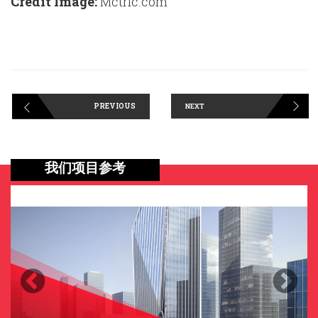
Credit Image:
Mctric.com
PREVIOUS
NEXT
我们项目参考
Previous
Next