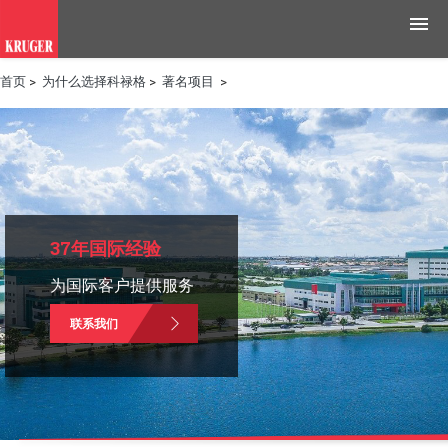
首页
>
为什么选择科禄格
>
著名项目
>
产品
应用领域
工具与资源
新闻媒体
37年国际经验
为国际客户提供服务
为什么选择科禄格
联系我们
招聘
联系我们