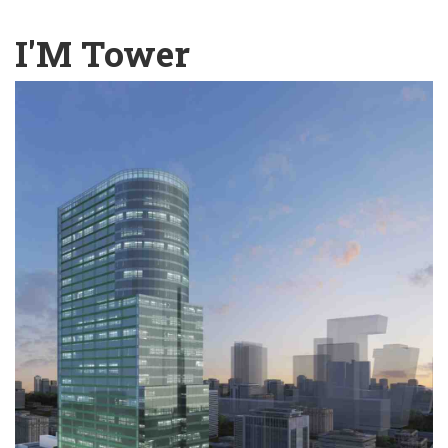
English
Chinese
|
I'M Tower