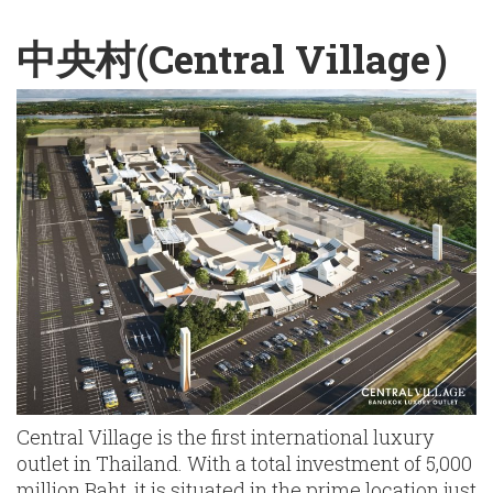
English
Chinese
|
中央村(Central Village）
Central Village is the first international luxury
outlet in Thailand. With a total investment of 5,000
million Baht, it is situated in the prime location just