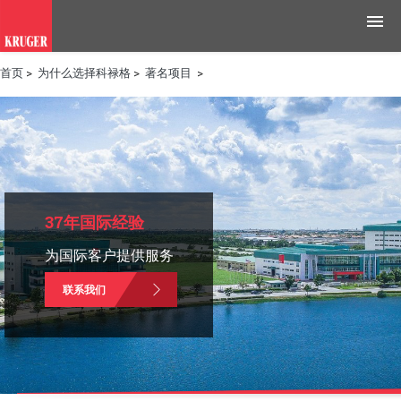
首页
>
为什么选择科禄格
>
著名项目
>
产品
应用领域
工具与资源
新闻媒体
37年国际经验
为国际客户提供服务
为什么选择科禄格
联系我们
招聘
联系我们