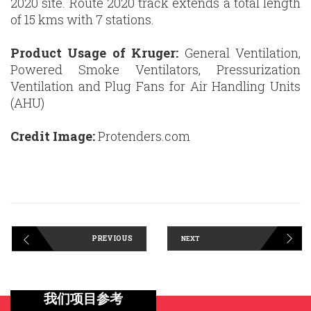
2020 site. Route 2020 track extends a total length
of 15 kms with 7 stations.
Product Usage of Kruger:
General Ventilation,
Powered Smoke Ventilators, Pressurization
Ventilation and Plug Fans for Air Handling Units
(AHU)
Credit Image:
Protenders.com
PREVIOUS
NEXT
我们项目参考