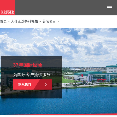
首页
>
为什么选择科禄格
>
著名项目
>
产品
应用领域
工具与资源
新闻媒体
37年国际经验
为国际客户提供服务
为什么选择科禄格
联系我们
招聘
联系我们