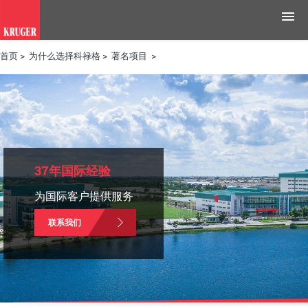
首页
>
为什么选择科禄格
>
著名项目
>
产品
应用领域
工具与资源
新闻媒体
37年国际经验
为国际客户提供服务
为什么选择科禄格
联系我们
招聘
联系我们