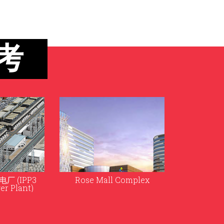
考
厂 (IPP3
Rose Mall Complex
er Plant)