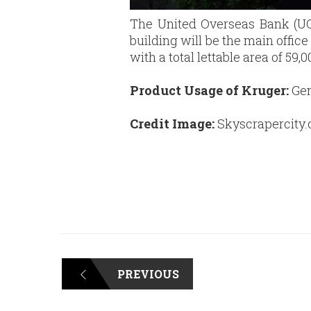
The United Overseas Bank (UOB
building will be the main offic
with a total lettable area of 59
Product Usage of Kruger:
Gen
Credit Image:
Skyscrapercity
PREVIOUS