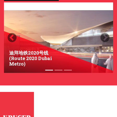
Previous
Next
迪拜地铁2020号线
(Route 2020 Dubai
Metro)