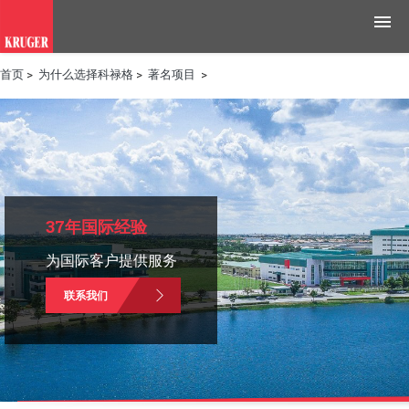
首页
>
为什么选择科禄格
>
著名项目
>
产品
应用领域
工具与资源
新闻媒体
37年国际经验
为国际客户提供服务
为什么选择科禄格
联系我们
招聘
联系我们