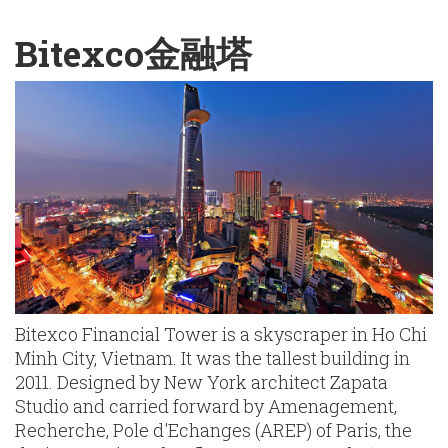
English
Chinese
|
Bitexco金融塔
Bitexco Financial Tower is a skyscraper in Ho Chi
Minh City, Vietnam. It was the tallest building in
2011. Designed by New York architect Zapata
Studio and carried forward by Amenagement,
Recherche, Pole d'Echanges (AREP) of Paris, the