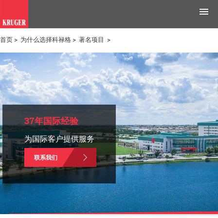
首页
>
为什么选择科禄格
>
著名项目
>
产品
应用领域
工具与资源
新闻媒体
37年国际经验
为国际客户提供服务
为什么选择科禄格
联系我们
招聘
联系我们