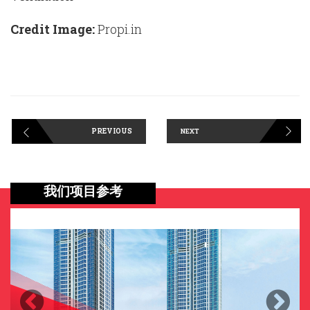
Credit Image:
Propi.in
PREVIOUS
NEXT
我们项目参考
Previous
Next