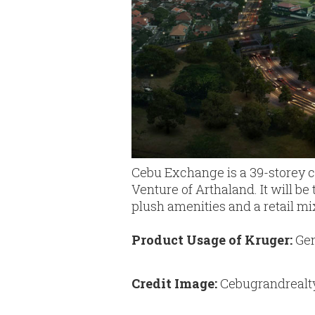
Cebu Exchange is a 39-storey com
Venture of Arthaland. It will be
plush amenities and a retail mi
Product Usage of Kruger:
Gen
Credit Image:
Cebugrandrealt