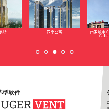
寓
南罗敏申广场 (Robinsons
马尼拉君悦
Galleria South)
Hyatt M
选型软件