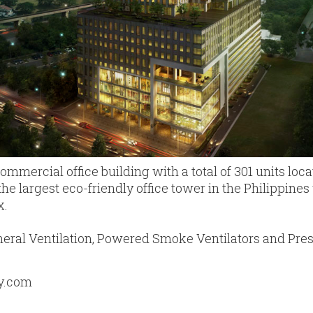
mercial office building with a total of 301 units locat
 the largest eco-friendly office tower in the Philippine
x.
eral Ventilation, Powered Smoke Ventilators and Pres
y.com