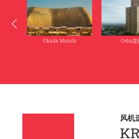
a
Cebu交易所
四季公
风机