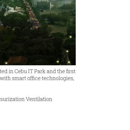
ed in Cebu IT Park and the first
s with smart office technologies,
surization Ventilation