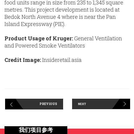
food units range in size from 235 to 1,345 square
metres. This project development is located at
Bedok North Avenue 4 where is near the Pan
Island Expressway (PIE).
Product Usage of Kruger:
General Ventilation
and Powered Smoke Ventilators
Credit Image:
Insideretail.asia
PREVIOUS
NEXT
我们项目参考