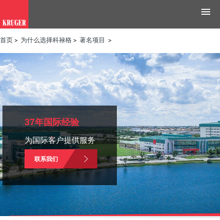
首页
>
为什么选择科禄格
>
著名项目
>
产品
应用领域
工具与资源
新闻媒体
37年国际经验
为国际客户提供服务
为什么选择科禄格
联系我们
招聘
联系我们