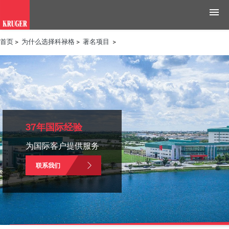
首页
>
为什么选择科禄格
>
著名项目
>
产品
应用领域
工具与资源
新闻媒体
37年国际经验
为国际客户提供服务
为什么选择科禄格
联系我们
招聘
联系我们