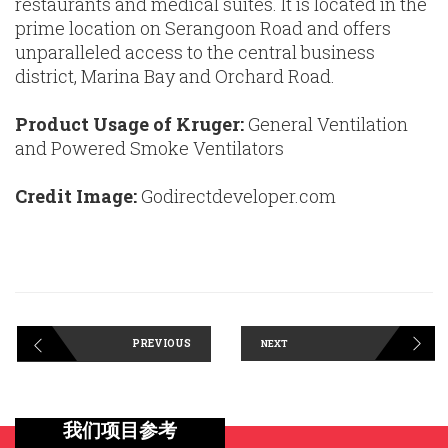
restaurants and medical suites. It is located in the
prime location on Serangoon Road and offers
unparalleled access to the central business
district, Marina Bay and Orchard Road.
Product Usage of Kruger:
General Ventilation
and Powered Smoke Ventilators
Credit Image:
Godirectdeveloper.com
PREVIOUS
NEXT
我们项目参考