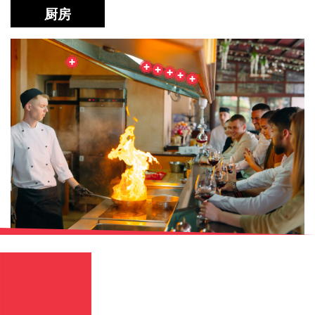
English
Chinese
|
厨房