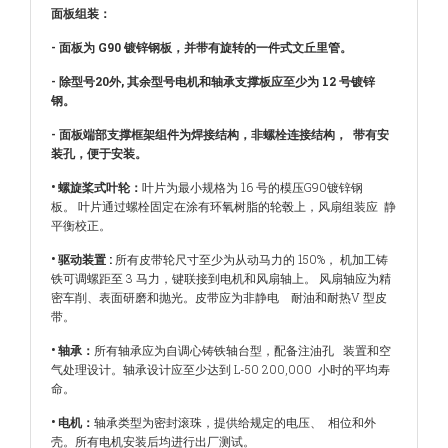
面板组装：
- 面板为 G90 镀锌钢板，并带有旋转的一件式文丘里管。
- 除型号20外, 其余型号电机和轴承支撑板应至少为 12 号镀锌
钢。
- 面板端部支撑框架组件为焊接结构，非螺栓连接结构，
带有安
装孔，便于安装。
• 螺旋桨式叶轮：
叶片为最小规格为 16 号的模压G90镀锌钢
板。
叶片通过螺栓固定在涂有环氧树脂的轮毂上，风扇组装应
静
平衡校正。
• 驱动装置 :
所有皮带轮尺寸至少为从动马力的 150%，
机加工铸
铁可调螺距至 3 马力，键联接到电机和风扇轴上。
风扇轴应为精
密车削、表面研磨和抛光。皮带应为非静电
耐油和耐热V 型皮
带。
• 轴承：
所有轴承应为自调心铸铁轴台型，配备注油孔
装置和空
气处理设计。轴承设计应至少达到 L-50 200,000
小时的平均寿
命。
• 电机：
轴承类型为密封滚珠，提供给规定的电压、
相位和外
壳。所有电机安装后均进行出厂测试。