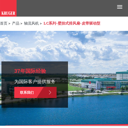
首页
>
产品
>
轴流风机
>
LC系列-壁挂式排风扇-皮带驱动型
产品
应用领域
工具与资源
新闻媒体
37年国际经验
为国际客户提供服务
为什么选择科禄格
联系我们
招聘
联系我们