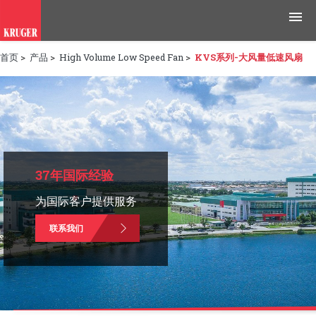
首页
>
产品
>
High Volume Low Speed Fan
>
KVS系列-大风量低速风扇
产品
应用领域
工具与资源
新闻媒体
37年国际经验
为国际客户提供服务
为什么选择科禄格
联系我们
招聘
联系我们