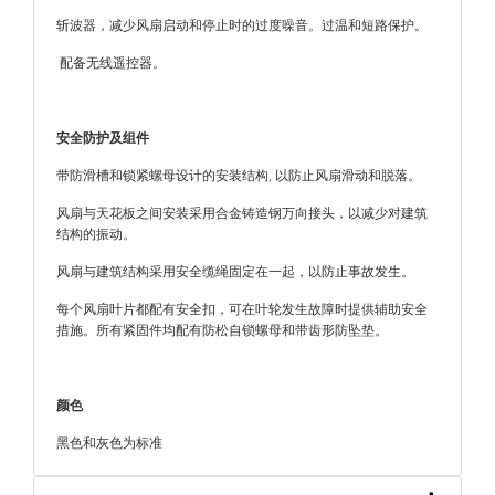
斩波器，减少风扇启动和停止时的过度噪音。过温和短路保护。
配备无线遥控器。
安全防护及组件
带防滑槽和锁紧螺母设计的安装结构, 以防止风扇滑动和脱落。
风扇与天花板之间安装采用合金铸造钢万向接头，以减少对建筑
结构的振动。
风扇与建筑结构采用安全缆绳固定在一起，以防止事故发生。
每个风扇叶片都配有安全扣，可在叶轮发生故障时提供辅助安全
措施。所有紧固件均配有防松自锁螺母和带齿形防坠垫。
颜色
黑色和灰色为标准