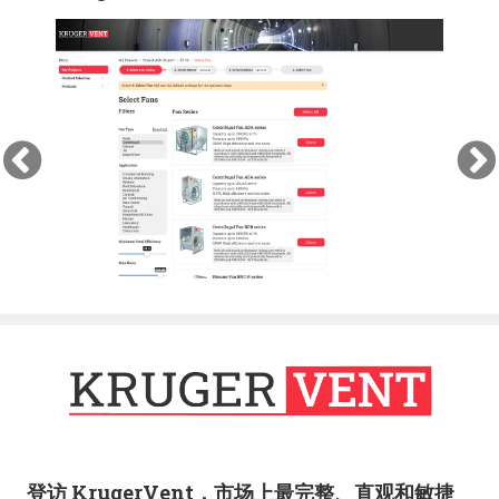
Previous
Ne
登访 KrugerVent，市场上最完整、直观和敏捷