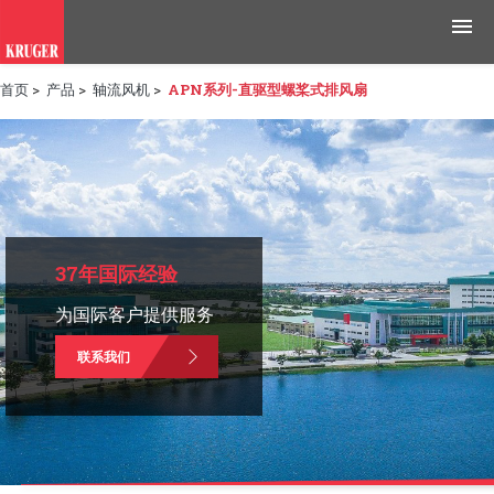
首页
>
产品
>
轴流风机
>
APN系列-直驱型螺桨式排风扇
产品
应用领域
工具与资源
新闻媒体
37年国际经验
为国际客户提供服务
为什么选择科禄格
联系我们
招聘
联系我们