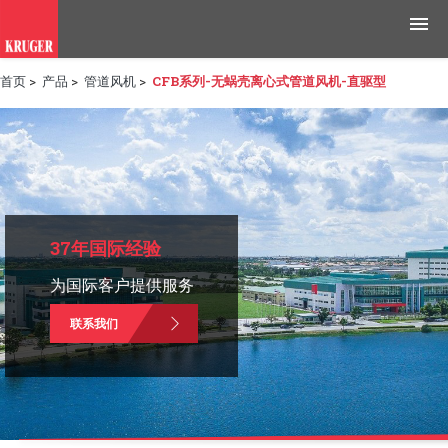
首页
>
产品
>
管道风机
>
CFB系列-无蜗壳离心式管道风机-直驱型
产品
应用领域
工具与资源
新闻媒体
37年国际经验
为国际客户提供服务
为什么选择科禄格
联系我们
招聘
联系我们